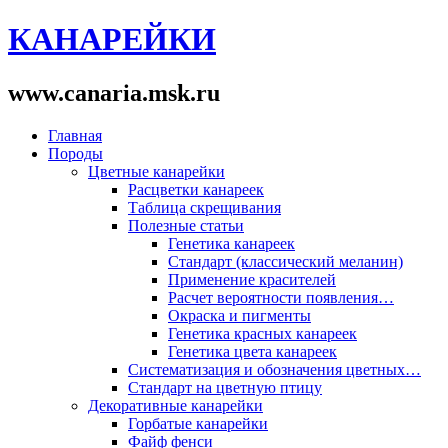
КАНАРЕЙКИ
www.canaria.msk.ru
Главная
Породы
Цветные канарейки
Расцветки канареек
Таблица скрещивания
Полезные статьи
Генетика канареек
Стандарт (классический меланин)
Применение красителей
Расчет вероятности появления…
Окраска и пигменты
Генетика красных канареек
Генетика цвета канареек
Систематизация и обозначения цветных…
Cтандарт на цветную птицу
Декоративные канарейки
Горбатые канарейки
Файф фенси