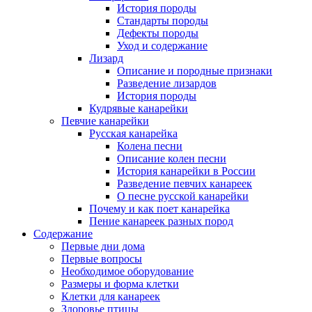
История породы
Стандарты породы
Дефекты породы
Уход и содержание
Лизард
Описание и породные признаки
Разведение лизардов
История породы
Кудрявые канарейки
Певчие канарейки
Русская канарейка
Колена песни
Описание колен песни
История канарейки в России
Разведение певчих канареек
О песне русской канарейки
Почему и как поет канарейка
Пение канареек разных пород
Содержание
Первые дни дома
Первые вопросы
Необходимое оборудование
Размеры и форма клетки
Клетки для канареек
Здоровье птицы