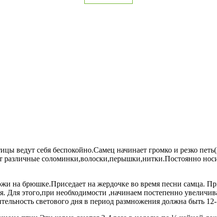
цы ведут себя беспокойно.Самец начинает громко и резко петь(я
т различные соломинки,волоски,перышки,нитки.Постоянно носит
 кожи на брюшке.Приседает на жердочке во время песни самца.
я. Для этого,при необходимости ,начинаем постепенно увеличив
тельность светового дня в период размножения должна быть 12-