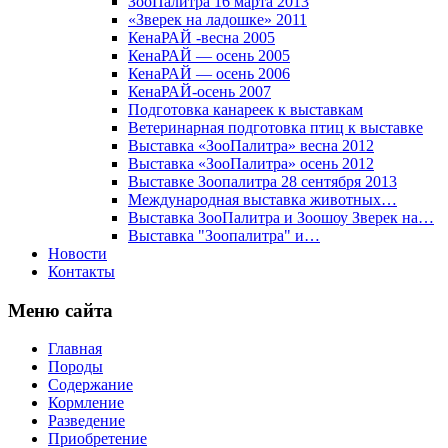
ЗооПалитра 16 марта 2013
«Зверек на ладошке» 2011
КенаРАЙ -весна 2005
КенаРАЙ — осень 2005
КенаРАЙ — осень 2006
КенаРАЙ-осень 2007
Подготовка канареек к выставкам
Ветеринарная подготовка птиц к выставке
Выставка «ЗооПалитра» весна 2012
Выставка «ЗооПалитра» осень 2012
Выставке Зоопалитра 28 сентября 2013
Международная выставка животных…
Выставка ЗооПалитра и Зоошоу Зверек на…
Выставка "Зоопалитра" и…
Новости
Контакты
Меню сайта
Главная
Породы
Содержание
Кормление
Разведение
Приобретение