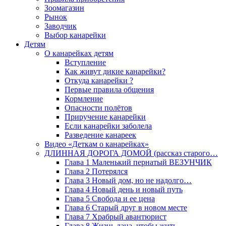
Зоомагазин
Рынок
Заводчик
Выбор канарейки
Детям
О канарейках детям
Вступление
Как живут дикие канарейки?
Откуда канарейки ?
Первые правила общения
Кормление
Опасности полётов
Приручение канарейки
Если канарейки заболела
Разведение канареек
Видео «Деткам о канарейках»
ДЛИННАЯ ДОРОГА ДОМОЙ (рассказ старого…
Глава 1 Маленький пернатый ВЕЗУНЧИК
Глава 2 Потерялся
Глава 3 Новый дом, но не надолго…
Глава 4 Новый день и новый путь
Глава 5 Свобода и ее цена
Глава 6 Старый друг в новом месте
Глава 7 Храбрый авантюрист
Глава 8 Жизнь дана, чтобы жить