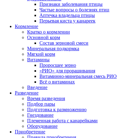
Признаки заболевания птицы
Частые вопросы о болезнях птиц
Аптечка владельца птицы
Перьевая киста у канареек
Кормление
Кратко о кормлении
Основной корм
Состав зерновой смеси
Минеральная подкормка
Мягкий корм
Витамины
Проросшее зерно
«РИО» для проращивания
Витаминно-минеральная смесь РИО
Всё о витаминах
Введение
Разведение
Время разведения
Подбор пары
Подготовка к размножению
Гнездование
Племенная работа с канарейками
Оборудование
Приобретение
Правила приобретения