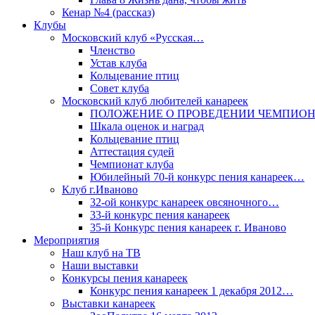
Кенар №4 (рассказ)
Клубы
Московский клуб «Русская…
Членство
Устав клуба
Кольцевание птиц
Совет клуба
Московский клуб любителей канареек
ПОЛОЖЕНИЕ О ПРОВЕДЕНИИ ЧЕМПИО
Шкала оценок и наград
Кольцевание птиц
Аттестация судей
Чемпионат клуба
Юбилейный 70-й конкурс пения канареек…
Клуб г.Иваново
32-ой конкурс канареек овсяночного…
33-й конкурс пения канареек
35-й Конкурс пения канареек г. Иваново
Мероприятия
Наш клуб на ТВ
Наши выставки
Конкурсы пения канареек
Конкурс пения канареек 1 декабря 2012…
Выставки канареек