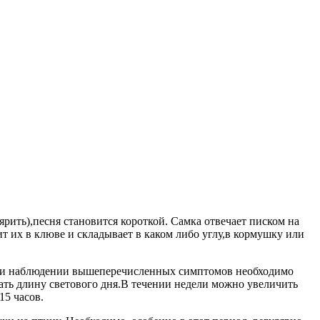
рить),песня становится короткой. Самка отвечает писком на
 их в клюве и складывает в каком либо углу,в кормушку или
 При наблюдении вышеперечисленных симптомов необходимо
ать длину светового дня.В течении недели можно увеличить
15 часов.