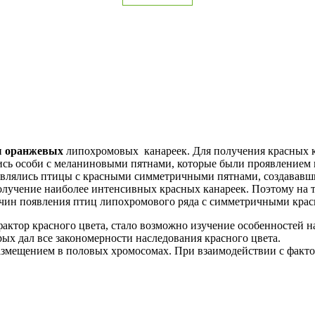
и
оранжевых
липохромовых канареек. Для получения красных к
ись особи с меланиновыми пятнами, которые были проявлением 
оявлялись птицы с красными симметричными пятнами, создавав
получение наиболее интенсивных красных канареек. Поэтому на
ичин появления птиц липохромового ряда с симметричными крас
ктор красного цвета, стало возможно изучение особенностей на
орых дал все закономерности наследования красного цвета.
змещением в половых хромосомах. При взаимодействии с факт