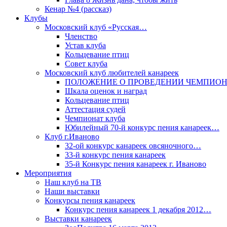
Кенар №4 (рассказ)
Клубы
Московский клуб «Русская…
Членство
Устав клуба
Кольцевание птиц
Совет клуба
Московский клуб любителей канареек
ПОЛОЖЕНИЕ О ПРОВЕДЕНИИ ЧЕМПИО
Шкала оценок и наград
Кольцевание птиц
Аттестация судей
Чемпионат клуба
Юбилейный 70-й конкурс пения канареек…
Клуб г.Иваново
32-ой конкурс канареек овсяночного…
33-й конкурс пения канареек
35-й Конкурс пения канареек г. Иваново
Мероприятия
Наш клуб на ТВ
Наши выставки
Конкурсы пения канареек
Конкурс пения канареек 1 декабря 2012…
Выставки канареек