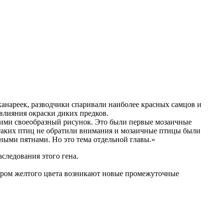
анареек, разводчики спаривали наиболее красных самцов и
влияния окраски диких предков.
шими своеобразный рисунок. Это были первые мозаичные
 таких птиц не обратили внимания и мозаичные птицы были
ными пятнами. Но это тема отдельной главы.»
следования этого гена.
ором желтого цвета возникают новые промежуточные