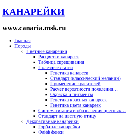
КАНАРЕЙКИ
www.canaria.msk.ru
Главная
Породы
Цветные канарейки
Расцветки канареек
Таблица скрещивания
Полезные статьи
Генетика канареек
Стандарт (классический меланин)
Применение красителей
Расчет вероятности появления…
Окраска и пигменты
Генетика красных канареек
Генетика цвета канареек
Систематизация и обозначения цветных…
Cтандарт на цветную птицу
Декоративные канарейки
Горбатые канарейки
Файф фенси