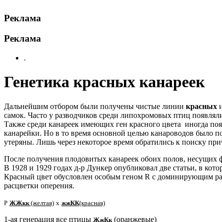
Реклама
Реклама
.
Генетика красных канареек
Дальнейшим отбором были получены чистые линии
красных
самок. Часто у разводчиков среди липохромовых птиц появлял
Также среди канареек имеющих ген красного цвета иногда п
канарейки. Но в то время основной целью канароводов было 
утеряны. Лишь через некоторое время обратились к поиску пр
После получения плодовитых канареек обоих полов, несущих фа
В 1928 и 1929 годах д-р Дункер опубликовал две статьи, в кот
Красный цвет обусловлен особым геном R с доминирующим ра
расцветки оперения.
Р
ЖЖкк
(желтая)
х
жжКК
(красная)
1-ая генерация
все птицы
(оранжевые)
ЖжКк