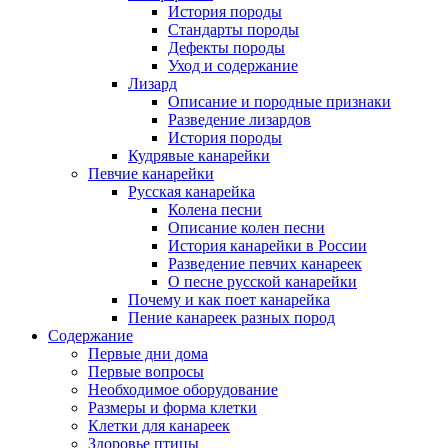
История породы
Стандарты породы
Дефекты породы
Уход и содержание
Лизард
Описание и породные признаки
Разведение лизардов
История породы
Кудрявые канарейки
Певчие канарейки
Русская канарейка
Колена песни
Описание колен песни
История канарейки в России
Разведение певчих канареек
О песне русской канарейки
Почему и как поет канарейка
Пение канареек разных пород
Содержание
Первые дни дома
Первые вопросы
Необходимое оборудование
Размеры и форма клетки
Клетки для канареек
Здоровье птицы