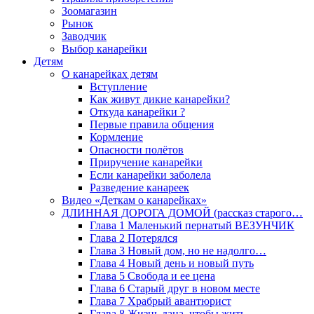
Зоомагазин
Рынок
Заводчик
Выбор канарейки
Детям
О канарейках детям
Вступление
Как живут дикие канарейки?
Откуда канарейки ?
Первые правила общения
Кормление
Опасности полётов
Приручение канарейки
Если канарейки заболела
Разведение канареек
Видео «Деткам о канарейках»
ДЛИННАЯ ДОРОГА ДОМОЙ (рассказ старого…
Глава 1 Маленький пернатый ВЕЗУНЧИК
Глава 2 Потерялся
Глава 3 Новый дом, но не надолго…
Глава 4 Новый день и новый путь
Глава 5 Свобода и ее цена
Глава 6 Старый друг в новом месте
Глава 7 Храбрый авантюрист
Глава 8 Жизнь дана, чтобы жить