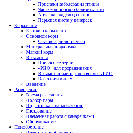
Признаки заболевания птицы
Частые вопросы о болезнях птиц
Аптечка владельца птицы
Перьевая киста у канареек
Кормление
Кратко о кормлении
Основной корм
Состав зерновой смеси
Минеральная подкормка
Мягкий корм
Витамины
Проросшее зерно
«РИО» для проращивания
Витаминно-минеральная смесь РИО
Всё о витаминах
Введение
Разведение
Время разведения
Подбор пары
Подготовка к размножению
Гнездование
Племенная работа с канарейками
Оборудование
Приобретение
Правила приобретения