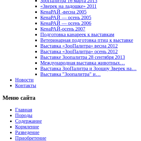
ЗооПалитра 16 марта 2013
«Зверек на ладошке» 2011
КенаРАЙ -весна 2005
КенаРАЙ — осень 2005
КенаРАЙ — осень 2006
КенаРАЙ-осень 2007
Подготовка канареек к выставкам
Ветеринарная подготовка птиц к выставке
Выставка «ЗооПалитра» весна 2012
Выставка «ЗооПалитра» осень 2012
Выставке Зоопалитра 28 сентября 2013
Международная выставка животных…
Выставка ЗооПалитра и Зоошоу Зверек на…
Выставка "Зоопалитра" и…
Новости
Контакты
Меню сайта
Главная
Породы
Содержание
Кормление
Разведение
Приобретение